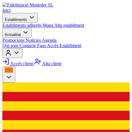
Inici
Establiments
Establiments adherits
Mapa
Alta establiment
Actualitat
Promocions
Notícies
Agenda
Qui som
Contacte
Faqs
Accés Establiment
Accés client
Alta client