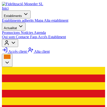
Inici
Establiments
Establiments adherits
Mapa
Alta establiment
Actualitat
Promocions
Notícies
Agenda
Qui som
Contacte
Faqs
Accés Establiment
Accés client
Alta client